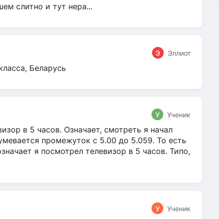
м слитно и тут нера...
Э
Эллиот
класса, Беларусь
У
Ученик
зор в 5 часов. Означает, смотреть я начал
умевается промежуток с 5.00 до 5.059. То есть
 означает я посмотрел телевизор в 5 часов. Типо,
У
Ученик