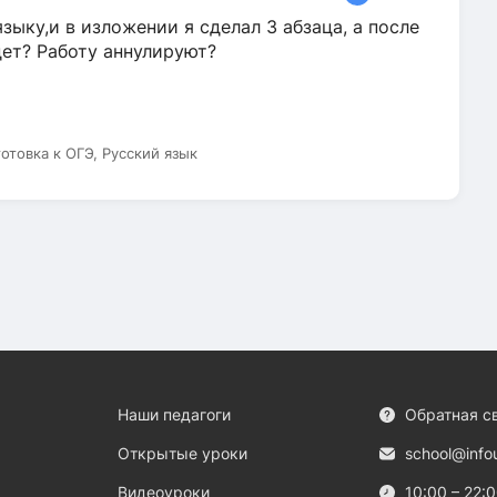
зыку,и в изложении я сделал 3 абзаца, а после
дет? Работу аннулируют?
готовка к ОГЭ, Русский язык
Наши педагоги
Обратная с
Открытые уроки
school@info
Видеоуроки
10:00 – 22: