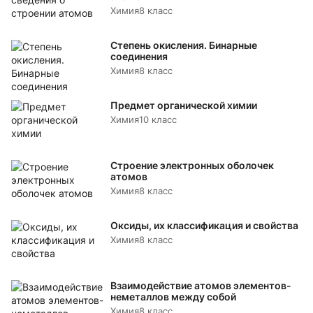
Химия
8 класс
Степень окисления. Бинарные
соединения
Химия
8 класс
Предмет органической химии
Химия
10 класс
Строение электронных оболочек
атомов
Химия
8 класс
Оксиды, их классификация и свойства
Химия
8 класс
Взаимодействие атомов элементов-
неметаллов между собой
Химия
8 класс