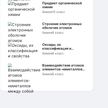
Предмет органической
химии
Химия
10 класс
Строение электронных
оболочек атомов
Химия
8 класс
Оксиды, их
классификация и
свойства
Химия
8 класс
Взаимодействие атомов
элементов-неметаллов
между собой
Химия
8 класс