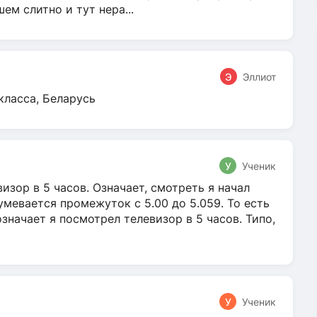
м слитно и тут нера...
Э
Эллиот
класса, Беларусь
У
Ученик
зор в 5 часов. Означает, смотреть я начал
умевается промежуток с 5.00 до 5.059. То есть
 означает я посмотрел телевизор в 5 часов. Типо,
У
Ученик