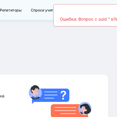
Репетиторы
Спроси учителя
Видеоуроки
Ошибка: Вопрос c uuid " e
на