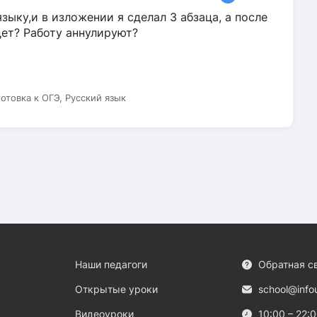
зыку,и в изложении я сделал 3 абзаца, а после
дет? Работу аннулируют?
готовка к ОГЭ, Русский язык
Наши педагоги
Обратная с
Открытые уроки
school@info
Видеоуроки
10:00 – 22: