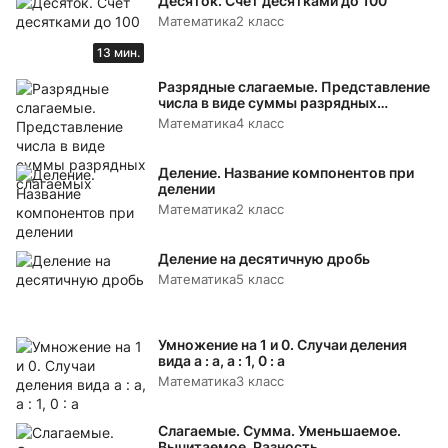
Десяток. Счёт десятками до 100
Математика
2 класс
13 мин.
Разрядные слагаемые. Представление
числа в виде суммы разрядных
слагаемых
Математика
4 класс
Деление. Название компонентов при
делении
Математика
2 класс
Деление на десятичную дробь
Математика
5 класс
Умножение на 1 и 0. Случаи деления
вида а : а, а : 1, 0 : а
Математика
3 класс
Слагаемые. Сумма. Уменьшаемое.
Вычитаемое. Разность