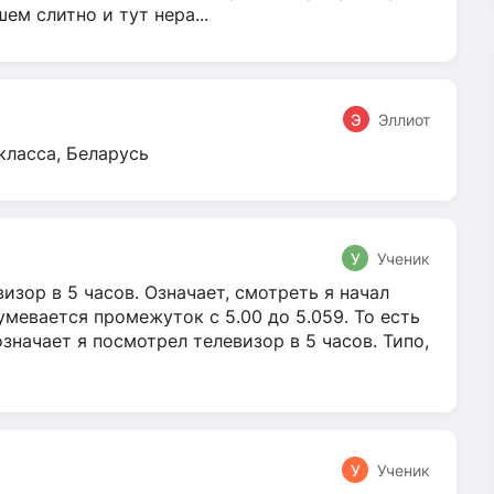
м слитно и тут нера...
Э
Эллиот
класса, Беларусь
У
Ученик
зор в 5 часов. Означает, смотреть я начал
умевается промежуток с 5.00 до 5.059. То есть
 означает я посмотрел телевизор в 5 часов. Типо,
У
Ученик