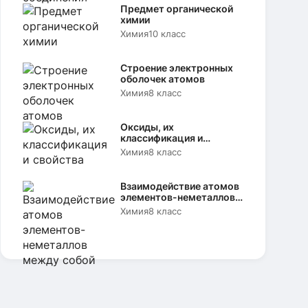
Предмет органической
химии
Химия
10 класс
Строение электронных
оболочек атомов
Химия
8 класс
Оксиды, их
классификация и
свойства
Химия
8 класс
Взаимодействие атомов
элементов-неметаллов
между собой
Химия
8 класс