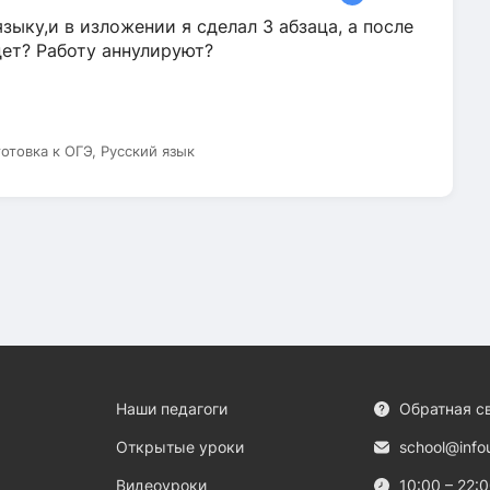
зыку,и в изложении я сделал 3 абзаца, а после
дет? Работу аннулируют?
готовка к ОГЭ, Русский язык
Наши педагоги
Обратная с
Открытые уроки
school@info
Видеоуроки
10:00 – 22: