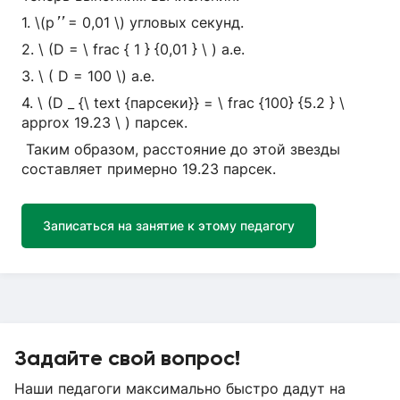
″
1. \(р
= 0,01 \) угловых секунд.
''
2. \ (D = \ frac { 1 } {0,01 } \ ) a.e.
3. \ ( D = 100 \) a.e.
4. \ (D _ {\ text {парсеки}} = \ frac {100} {5.2 } \
approx 19.23 \ ) парсек.
Таким образом, расстояние до этой звезды
составляет примерно 19.23 парсек.
Записаться на занятие к этому педагогу
Задайте свой вопрос!
Наши педагоги максимально быстро дадут на