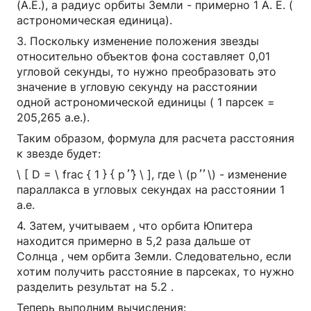
(А.Е.), а радиус орбиты Земли - примерно 1 А. Е. (
астрономическая единица).
3. Поскольку изменение положения звезды
относительно объектов фона составляет 0,01
угловой секунды, то нужно преобразовать это
значение в угловую секунду на расстоянии
одной астрономической единицы ( 1 парсек =
205,265 а.е.).
Таким образом, формула для расчета расстояния
к звезде будет:
″
″
\ [ D = \ frac { 1 } { p
} \ ], где \ (р
\) - изменение
''
''
параллакса в угловых секундах на расстоянии 1
а.е.
4. Затем, учитываем , что орбита Юпитера
находится примерно в 5,2 раза дальше от
Солнца , чем орбита Земли. Следовательно, если
хотим получить расстояние в парсеках, то нужно
разделить результат на 5.2 .
Теперь выполним вычисления: