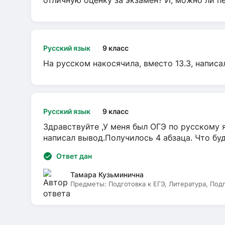
отличную оценку за экзамен? И, можно ли пе
Русский язык
9 класс
На русском накосячила, вместо 13.3, написа
Русский язык
9 класс
Здравствуйте ,У меня был ОГЭ по русскому я
написал вывод.Получилось 4 абзаца. Что бу
Ответ дан
Тамара Кузьминична
Предметы:
Подготовка к ЕГЭ, Литература, Под