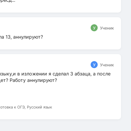
ресд...
У
Ученик
ла 13, аннулируют?
У
Ученик
зыку,и в изложении я сделал 3 абзаца, а после
дет? Работу аннулируют?
готовка к ОГЭ, Русский язык