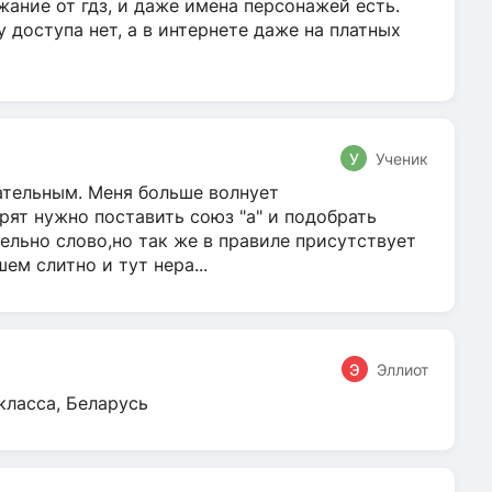
жание от гдз, и даже имена персонажей есть.
у доступа нет, а в интернете даже на платных
У
Ученик
гательным. Меня больше волнует
ят нужно поставить союз "а" и подобрать
ельно слово,но так же в правиле присутствует
м слитно и тут нера...
Э
Эллиот
класса, Беларусь