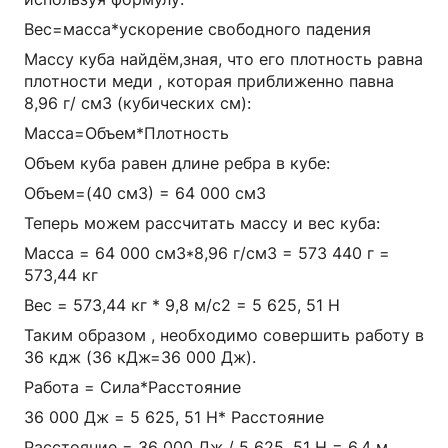
Вес=масса*ускорение свободного падения
Массу куба найдём,зная, что его плотность равна
плотности меди , которая приближенно павна
8,96 г/ см3 (кубических см):
Масса=Объем*Плотность
Объем куба равен длине ребра в кубе:
Объем=(40 см3) = 64 000 см3
Теперь можем рассчитать массу и вес куба:
Масса = 64 000 см3*8,96 г/см3 = 573 440 г =
573,44 кг
Вес = 573,44 кг * 9,8 м/с2 = 5 625, 51 H
Таким образом , необходимо совершить работу в
36 кдж (36 кДж=36 000 Дж).
Работа = Сила*Расстояние
36 000 Дж = 5 625, 51 H* Расстояние
Расстояние = 36 000 Дж / 5 625, 51 Н = 6,4 м