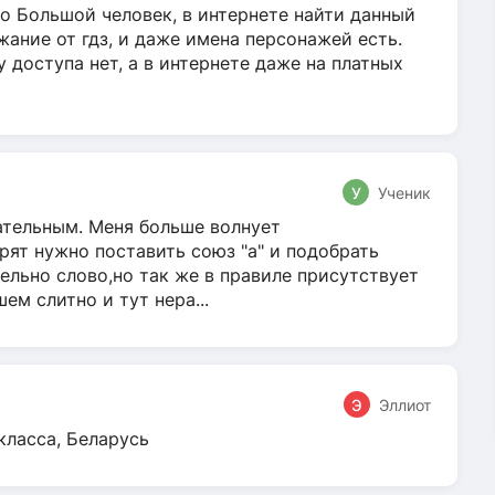
о Большой человек, в интернете найти данный
жание от гдз, и даже имена персонажей есть.
у доступа нет, а в интернете даже на платных
У
Ученик
гательным. Меня больше волнует
ят нужно поставить союз "а" и подобрать
ельно слово,но так же в правиле присутствует
м слитно и тут нера...
Э
Эллиот
класса, Беларусь