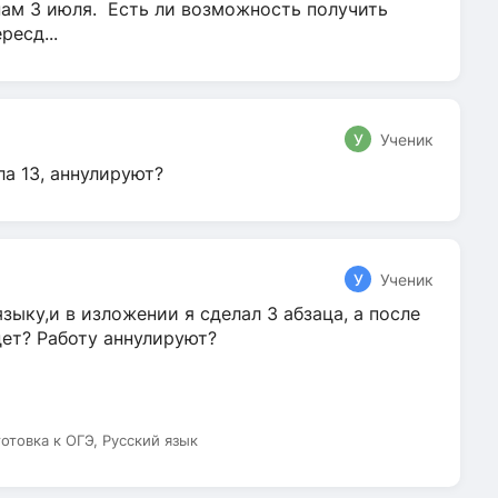
нам 3 июля. Есть ли возможность получить
ресд...
У
Ученик
ла 13, аннулируют?
У
Ученик
зыку,и в изложении я сделал 3 абзаца, а после
дет? Работу аннулируют?
готовка к ОГЭ, Русский язык