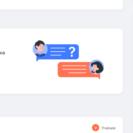
на
У
Ученик