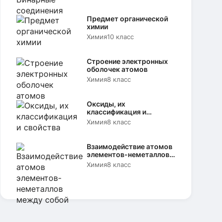
Предмет органической
химии
Химия
10 класс
Строение электронных
оболочек атомов
Химия
8 класс
Оксиды, их
классификация и
свойства
Химия
8 класс
Взаимодействие атомов
элементов-неметаллов
между собой
Химия
8 класс