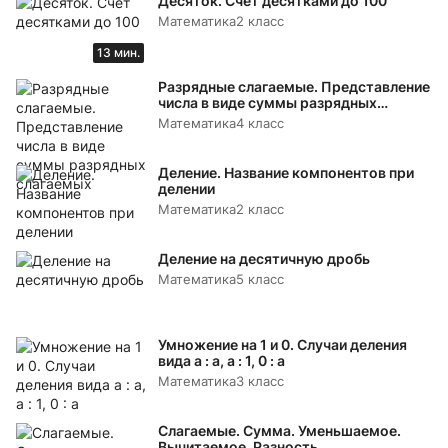
Десяток. Счёт десятками до 100
Математика
2 класс
13 мин.
Разрядные слагаемые. Представление
числа в виде суммы разрядных
слагаемых
Математика
4 класс
Деление. Название компонентов при
делении
Математика
2 класс
Деление на десятичную дробь
Математика
5 класс
Умножение на 1 и 0. Случаи деления
вида а : а, а : 1, 0 : а
Математика
3 класс
Слагаемые. Сумма. Уменьшаемое.
Вычитаемое. Разность