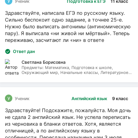
У
Ученик
Подготовка к ЕГЭ
11 класс
Здравствуйте, написала ЕГЭ по русскому языку.
Сильно беспокоит одно задание, а точнее 25-е.
Нужно было выписать антонимы (антиномическую
пару). Я выписала «ни живой ни мёртвый». Теперь
переживаю, засчитают ли «ни» в ответе
Ответ дан
Светлана Борисовна
Предметы:
Математика, Подготовка к школе,
Окружающий мир, Начальные классы, Литературное
чтение, Русский язык
У
Ученик
Английский язык
9 класс
Здравствуйте! Подскажите, пожалуйста. Моя дочь
не сдала 2 английский язык. Не успела переписать
из черновика в бланки ответов. Хотя, является
отличницей, а по английскому языку в
особенности. Пересдача назначена нам 3 июля.