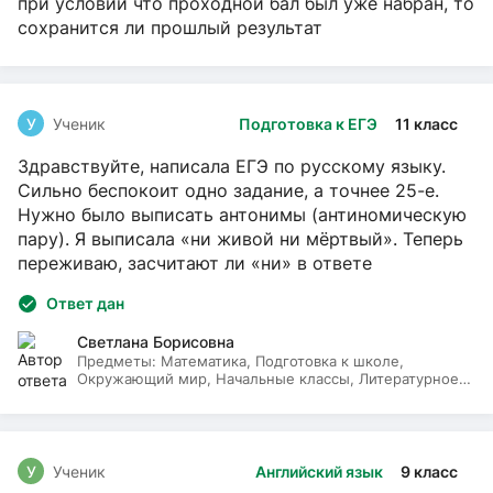
при условии что проходной бал был уже набран, то
сохранится ли прошлый результат
У
Ученик
Подготовка к ЕГЭ
11 класс
Здравствуйте, написала ЕГЭ по русскому языку.
Сильно беспокоит одно задание, а точнее 25-е.
Нужно было выписать антонимы (антиномическую
пару). Я выписала «ни живой ни мёртвый». Теперь
переживаю, засчитают ли «ни» в ответе
Ответ дан
Светлана Борисовна
Предметы:
Математика, Подготовка к школе,
Окружающий мир, Начальные классы, Литературное
чтение, Русский язык
У
Ученик
Английский язык
9 класс