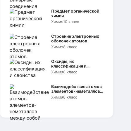
Предмет органической
химии
Химия
10 класс
Строение электронных
оболочек атомов
Химия
8 класс
Оксиды, их
классификация и
свойства
Химия
8 класс
Взаимодействие атомов
элементов-неметаллов
между собой
Химия
8 класс