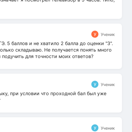
У
Ученик
Э. 5 баллов и не хватило 2 балла до оценки "3".
олько складываю. Не получается понять много
я подучить для точности моих ответов?
У
Ученик
ыку, при условии что проходной бал был уже
т
У
Ученик