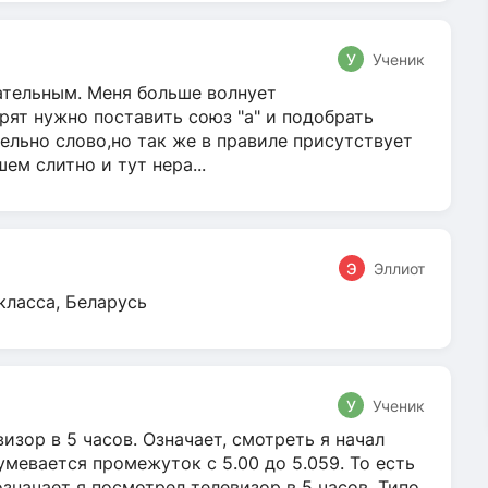
У
Ученик
гательным. Меня больше волнует
ят нужно поставить союз "а" и подобрать
ельно слово,но так же в правиле присутствует
м слитно и тут нера...
Э
Эллиот
класса, Беларусь
У
Ученик
зор в 5 часов. Означает, смотреть я начал
умевается промежуток с 5.00 до 5.059. То есть
 означает я посмотрел телевизор в 5 часов. Типо,