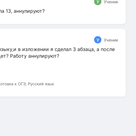
У
Ученик
ла 13, аннулируют?
У
Ученик
зыку,и в изложении я сделал 3 абзаца, а после
дет? Работу аннулируют?
готовка к ОГЭ, Русский язык