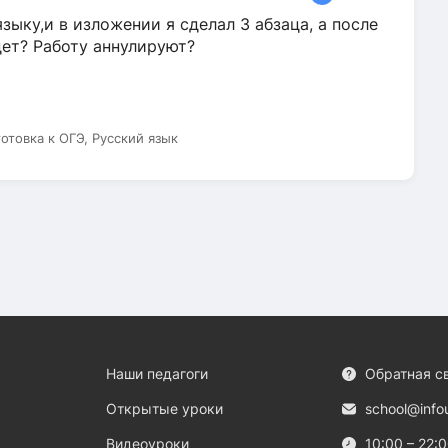
зыку,и в изложении я сделал 3 абзаца, а после
дет? Работу аннулируют?
готовка к ОГЭ, Русский язык
Наши педагоги
Обратная с
Открытые уроки
school@info
Видеоуроки
10:00 – 22: