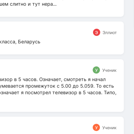
м слитно и тут нера...
Э
Эллиот
класса, Беларусь
У
Ученик
зор в 5 часов. Означает, смотреть я начал
умевается промежуток с 5.00 до 5.059. То есть
 означает я посмотрел телевизор в 5 часов. Типо,
У
Ученик