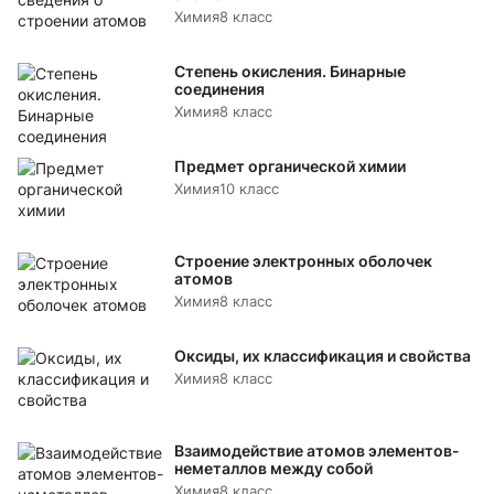
Химия
8 класс
Степень окисления. Бинарные
соединения
Химия
8 класс
Предмет органической химии
Химия
10 класс
Строение электронных оболочек
атомов
Химия
8 класс
Оксиды, их классификация и свойства
Химия
8 класс
Взаимодействие атомов элементов-
неметаллов между собой
Химия
8 класс