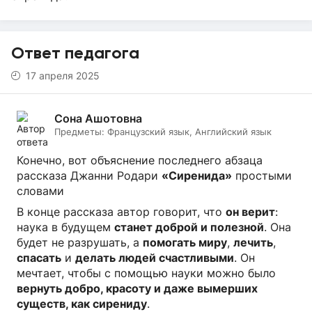
Ответ педагога
17 апреля 2025
Сона Ашотовна
Предметы:
Французский язык, Английский язык
Конечно, вот объяснение последнего абзаца
рассказа Джанни Родари
«Сиренида»
простыми
словами
В конце рассказа автор говорит, что
он верит
:
наука в будущем
станет доброй и полезной
. Она
будет не разрушать, а
помогать миру
,
лечить
,
спасать
и
делать людей счастливыми
. Он
мечтает, чтобы с помощью науки можно было
вернуть добро, красоту и даже вымерших
существ, как сирениду
.