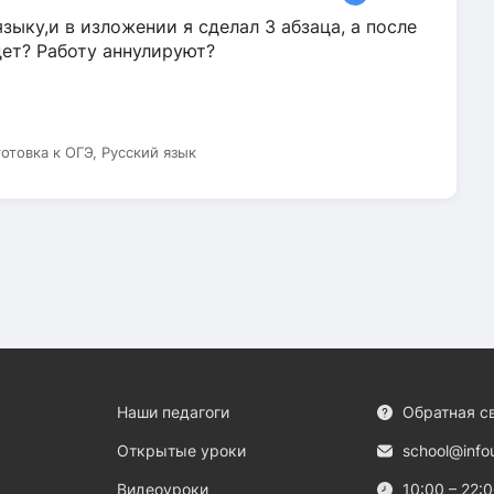
зыку,и в изложении я сделал 3 абзаца, а после
дет? Работу аннулируют?
готовка к ОГЭ, Русский язык
Наши педагоги
Обратная с
Открытые уроки
school@info
Видеоуроки
10:00 – 22: