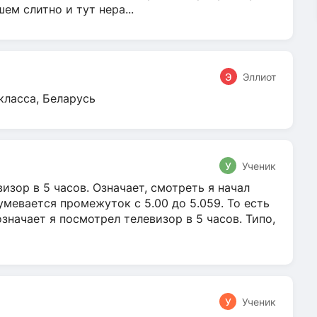
м слитно и тут нера...
Э
Эллиот
класса, Беларусь
У
Ученик
зор в 5 часов. Означает, смотреть я начал
умевается промежуток с 5.00 до 5.059. То есть
 означает я посмотрел телевизор в 5 часов. Типо,
У
Ученик