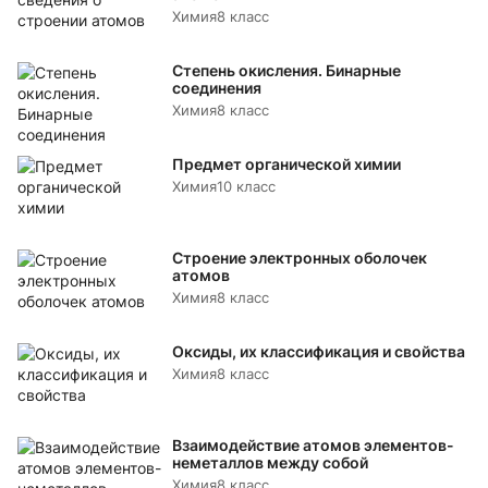
Химия
8 класс
Степень окисления. Бинарные
соединения
Химия
8 класс
Предмет органической химии
Химия
10 класс
Строение электронных оболочек
атомов
Химия
8 класс
Оксиды, их классификация и свойства
Химия
8 класс
Взаимодействие атомов элементов-
неметаллов между собой
Химия
8 класс