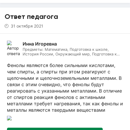
Ответ педагога
31 октября 2021
Инна Игоревна
Предметы:
Математика, Подготовка к школе,
История России, Окружающий мир, Подготовка к
ЕГЭ, Обществознание, Логопедия, Дефектология,
Всеобщая история, Литература, ИЗО, МХК,
Фенолы являются более сильными кислотами,
Литературное чтение, Подготовка к ОГЭ, Русский
чем спирты, а спирты при этом реагируют с
язык
щелочными и щелочноземельными металлами. В
связи с этим очевидно, что фенолы будут
реагировать с указанными металлами. В отличие
от спиртов реакция фенолов с активными
металлами требует нагревания, так как фенолы и
металлы являются твердыми веществами