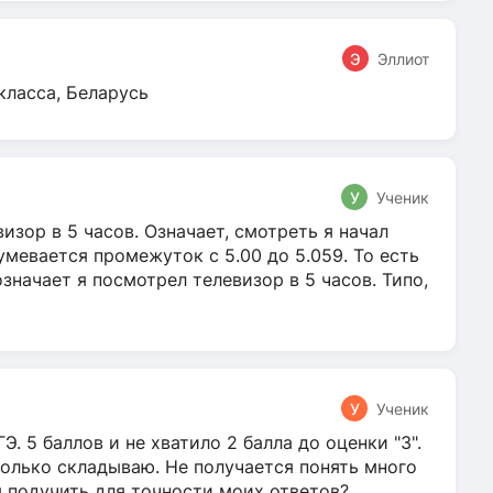
Э
Эллиот
класса, Беларусь
У
Ученик
зор в 5 часов. Означает, смотреть я начал
умевается промежуток с 5.00 до 5.059. То есть
 означает я посмотрел телевизор в 5 часов. Типо,
У
Ученик
Э. 5 баллов и не хватило 2 балла до оценки "3".
олько складываю. Не получается понять много
я подучить для точности моих ответов?