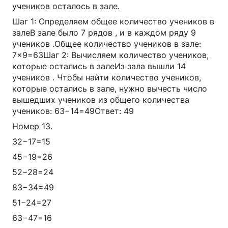
учеников осталось в зале.
Шаг 1: Определяем общее количество учеников в
залеВ зале было 7 рядов , и в каждом ряду 9
учеников .Общее количество учеников в зале:
7×9=63Шаг 2: Вычисляем количество учеников,
которые остались в залеИз зала вышли 14
учеников . Чтобы найти количество учеников,
которые остались в зале, нужно вычесть число
вышедших учеников из общего количества
учеников: 63−14=49Ответ: 49
Номер 13.
32−17=15​
45−19=26​
52−28=24​
83−34=49​
51−24=27​
63−47=16​