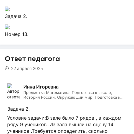
Задача 2.
Номер 13.
Ответ педагога
22 апреля 2025
Инна Игоревна
Предметы:
Математика, Подготовка к школе,
История России, Окружающий мир, Подготовка к
ЕГЭ, Обществознание, Логопедия, Дефектология,
Всеобщая история, Литература, ИЗО, МХК,
Задача 2.
Литературное чтение, Подготовка к ОГЭ, Русский
язык
Условие задачи:В зале было 7 рядов , в каждом
ряду 9 учеников .Из зала вышли на сцену 14
учеников .Требуется определить, сколько