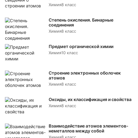
Химия
8 класс
Степень окисления. Бинарные
соединения
Химия
8 класс
Предмет органической химии
Химия
10 класс
Строение электронных оболочек
атомов
Химия
8 класс
Оксиды, их классификация и свойства
Химия
8 класс
Взаимодействие атомов элементов-
неметаллов между собой
Химия
8 класс