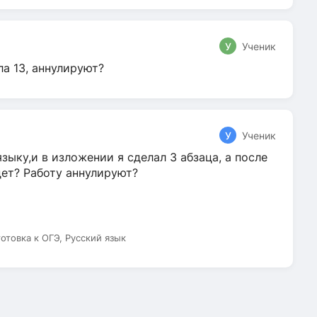
У
Ученик
ла 13, аннулируют?
У
Ученик
зыку,и в изложении я сделал 3 абзаца, а после
дет? Работу аннулируют?
готовка к ОГЭ, Русский язык