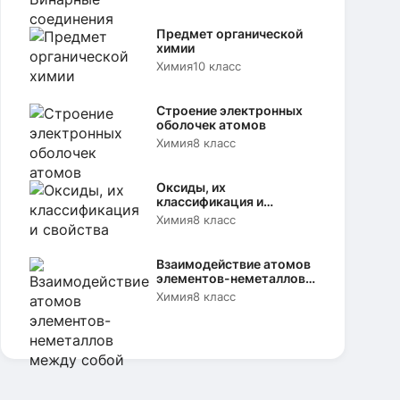
Предмет органической
химии
Химия
10 класс
Строение электронных
оболочек атомов
Химия
8 класс
Оксиды, их
классификация и
свойства
Химия
8 класс
Взаимодействие атомов
элементов-неметаллов
между собой
Химия
8 класс