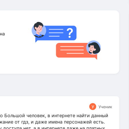
на
У
Ученик
о Большой человек, в интернете найти данный
жание от гдз, и даже имена персонажей есть.
у доступа нет, а в интернете даже на платных