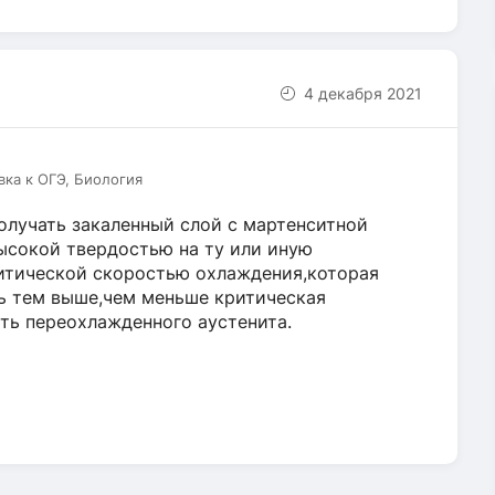
4 декабря 2021
вка к ОГЭ, Биология
олучать закаленный слой с мартенситной
ысокой твердостью на ту или иную
итической скоростью охлаждения,которая
ть тем выше,чем меньше критическая
сть переохлажденного аустенита.