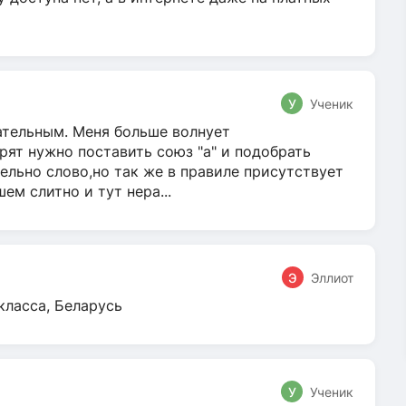
У
Ученик
гательным. Меня больше волнует
ят нужно поставить союз "а" и подобрать
ельно слово,но так же в правиле присутствует
м слитно и тут нера...
Э
Эллиот
класса, Беларусь
У
Ученик