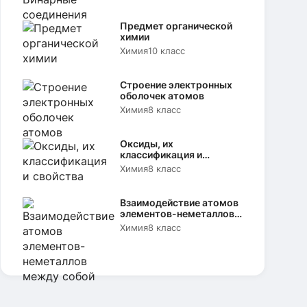
Предмет органической
химии
Химия
10 класс
Строение электронных
оболочек атомов
Химия
8 класс
Оксиды, их
классификация и
свойства
Химия
8 класс
Взаимодействие атомов
элементов-неметаллов
между собой
Химия
8 класс