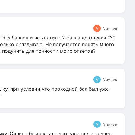
У
Ученик
Э. 5 баллов и не хватило 2 балла до оценки "3".
олько складываю. Не получается понять много
я подучить для точности моих ответов?
У
Ученик
ыку, при условии что проходной бал был уже
т
У
Ученик
ку. Сильно беспокоит одно задание, а точнее