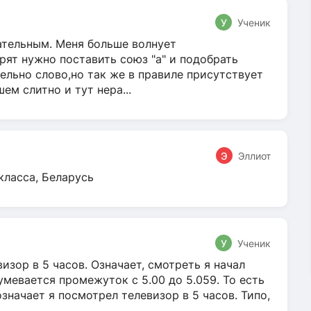
У
Ученик
гательным. Меня больше волнует
ят нужно поставить союз "а" и подобрать
ельно слово,но так же в правиле присутствует
м слитно и тут нера...
Э
Эллиот
класса, Беларусь
У
Ученик
зор в 5 часов. Означает, смотреть я начал
умевается промежуток с 5.00 до 5.059. То есть
 означает я посмотрел телевизор в 5 часов. Типо,