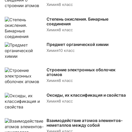
Химия
8 класс
Степень окисления. Бинарные
соединения
Химия
8 класс
Предмет органической химии
Химия
10 класс
Строение электронных оболочек
атомов
Химия
8 класс
Оксиды, их классификация и свойства
Химия
8 класс
Взаимодействие атомов элементов-
неметаллов между собой
Химия
8 класс