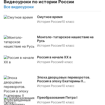
Видеоуроки по истории России
Все видеоуроки
Смутное время
История России
10 класс
Монголо-татарское нашествие на
Русь
История России
10 класс
Россия в начале XX в
История России
9 класс
Эпоха дворцовых переворотов.
Россия в эпоху Екатерины II
«Просвещенный абсолютизм»
История России
10 класс
Преобразования Петра I
История России
10 класс