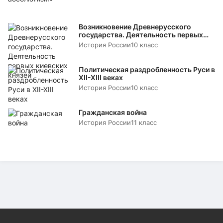
Возникновение Древнерусского
государства. Деятельность первых
киевских князей
История России
10 класс
Политическая раздробленность Руси в
XII-XIII веках
История России
10 класс
Гражданская война
История России
11 класс