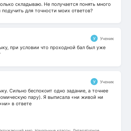
олько складываю. Не получается понять много
я подучить для точности моих ответов?
У
Ученик
ыку, при условии что проходной бал был уже
т
У
Ученик
ку. Сильно беспокоит одно задание, а точнее
омическую пару). Я выписала «ни живой ни
 «ни» в ответе
 Окружающий мир, Начальные классы, Литературное