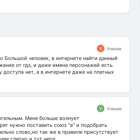
У
Ученик
о Большой человек, в интернете найти данный
жание от гдз, и даже имена персонажей есть.
у доступа нет, а в интернете даже на платных
У
Ученик
гательным. Меня больше волнует
ят нужно поставить союз "а" и подобрать
ельно слово,но так же в правиле присутствует
м слитно и тут нера...