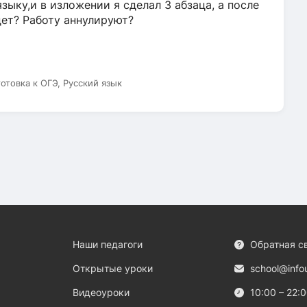
зыку,и в изложении я сделал 3 абзаца, а после
дет? Работу аннулируют?
готовка к ОГЭ, Русский язык
Наши педагоги
Обратная с
Открытые уроки
school@info
Видеоуроки
10:00 – 22: