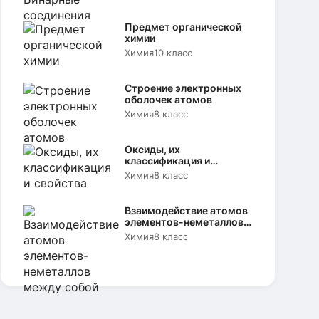
Предмет органической
химии
Химия
10 класс
Строение электронных
оболочек атомов
Химия
8 класс
Оксиды, их
классификация и
свойства
Химия
8 класс
Взаимодействие атомов
элементов-неметаллов
между собой
Химия
8 класс