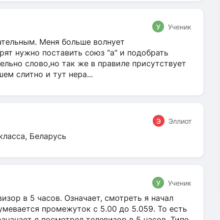
У
Ученик
гательным. Меня больше волнует
ят нужно поставить союз "а" и подобрать
ельно слово,но так же в правиле присутствует
м слитно и тут нера...
Э
Эллиот
класса, Беларусь
У
Ученик
зор в 5 часов. Означает, смотреть я начал
умевается промежуток с 5.00 до 5.059. То есть
 означает я посмотрел телевизор в 5 часов. Типо,