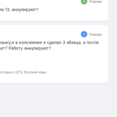
У
Ученик
ла 13, аннулируют?
У
Ученик
зыку,и в изложении я сделал 3 абзаца, а после
дет? Работу аннулируют?
готовка к ОГЭ, Русский язык