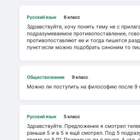
Русский язык
6 класс
Здравствуйте, хочу понять тему не с прила
подразумеваемое противопоставление, говор
противопоставляют ее и тогда пишется разд
пункт:если можно подобрать синоним то пише
Обществознание
9 класс
Можно ли поступить на философию после 9 
Русский язык
5 класс
Здравствуйте. Предложение я смотрел телеви
раньше 5 и в 5 я ещё смотрел. Под 5 подраз
время до 5.01. Правильно ли я понял. А что,