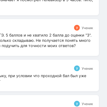
У
Ученик
Э. 5 баллов и не хватило 2 балла до оценки "3".
олько складываю. Не получается понять много
я подучить для точности моих ответов?
У
Ученик
ыку, при условии что проходной бал был уже
т
У
Ученик