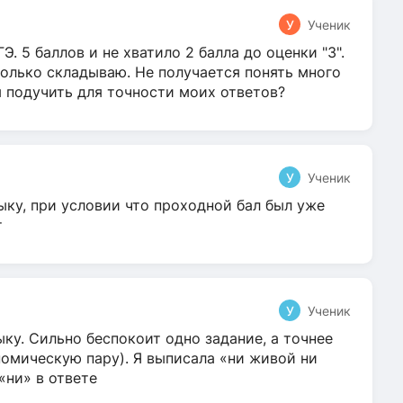
У
Ученик
Э. 5 баллов и не хватило 2 балла до оценки "3".
олько складываю. Не получается понять много
я подучить для точности моих ответов?
У
Ученик
ыку, при условии что проходной бал был уже
т
У
Ученик
ку. Сильно беспокоит одно задание, а точнее
омическую пару). Я выписала «ни живой ни
 «ни» в ответе