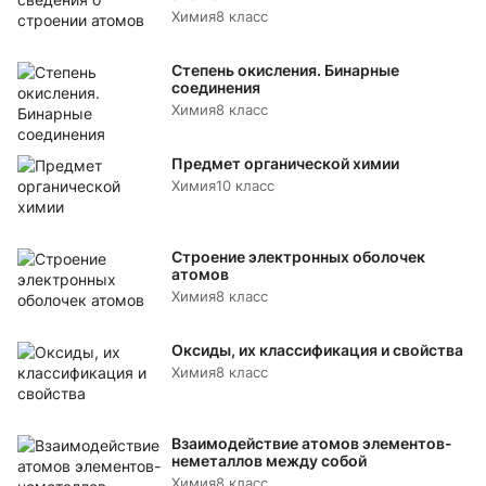
Химия
8 класс
Степень окисления. Бинарные
соединения
Химия
8 класс
Предмет органической химии
Химия
10 класс
Строение электронных оболочек
атомов
Химия
8 класс
Оксиды, их классификация и свойства
Химия
8 класс
Взаимодействие атомов элементов-
неметаллов между собой
Химия
8 класс