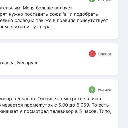
гательным. Меня больше волнует
ят нужно поставить союз "а" и подобрать
ельно слово,но так же в правиле присутствует
м слитно и тут нера...
Э
Эллиот
класса, Беларусь
У
Ученик
зор в 5 часов. Означает, смотреть я начал
умевается промежуток с 5.00 до 5.059. То есть
 означает я посмотрел телевизор в 5 часов. Типо,