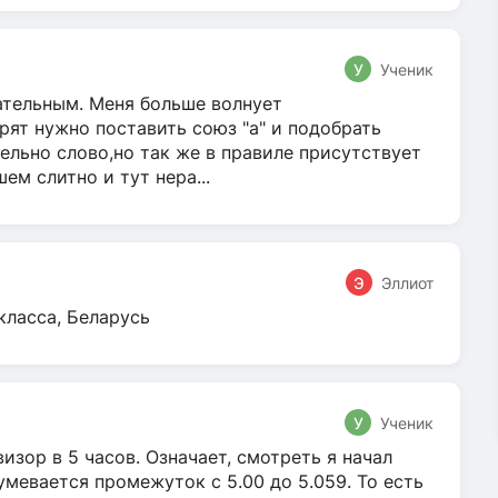
У
Ученик
гательным. Меня больше волнует
ят нужно поставить союз "а" и подобрать
ельно слово,но так же в правиле присутствует
м слитно и тут нера...
Э
Эллиот
класса, Беларусь
У
Ученик
зор в 5 часов. Означает, смотреть я начал
умевается промежуток с 5.00 до 5.059. То есть