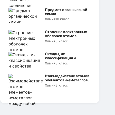
Предмет органической
химии
Химия
10 класс
Строение электронных
оболочек атомов
Химия
8 класс
Оксиды, их
классификация и
свойства
Химия
8 класс
Взаимодействие атомов
элементов-неметаллов
между собой
Химия
8 класс