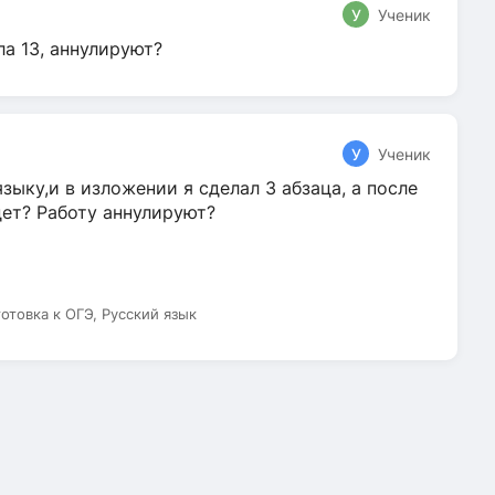
У
Ученик
ла 13, аннулируют?
У
Ученик
зыку,и в изложении я сделал 3 абзаца, а после
дет? Работу аннулируют?
готовка к ОГЭ, Русский язык