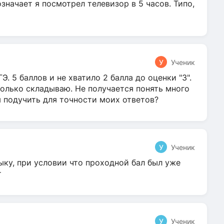
 означает я посмотрел телевизор в 5 часов. Типо,
У
Ученик
Э. 5 баллов и не хватило 2 балла до оценки "3".
олько складываю. Не получается понять много
я подучить для точности моих ответов?
У
Ученик
ыку, при условии что проходной бал был уже
т
У
Ученик