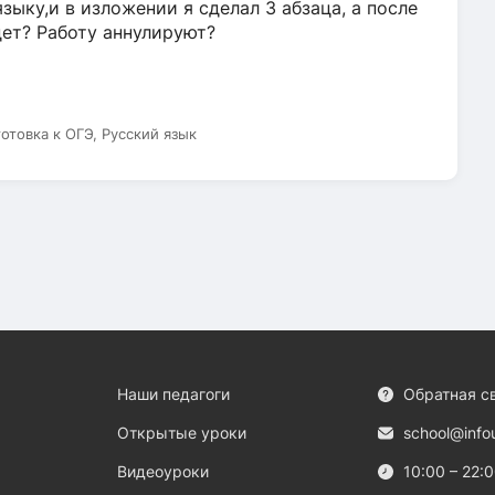
зыку,и в изложении я сделал 3 абзаца, а после
дет? Работу аннулируют?
готовка к ОГЭ, Русский язык
Наши педагоги
Обратная с
Открытые уроки
school@info
Видеоуроки
10:00 – 22: