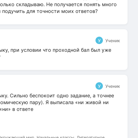
олько складываю. Не получается понять много
я подучить для точности моих ответов?
У
Ученик
ыку, при условии что проходной бал был уже
т
У
Ученик
ку. Сильно беспокоит одно задание, а точнее
омическую пару). Я выписала «ни живой ни
 «ни» в ответе
 Окружающий мир, Начальные классы, Литературное