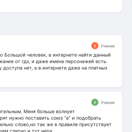
У
Ученик
о Большой человек, в интернете найти данный
жание от гдз, и даже имена персонажей есть.
у доступа нет, а в интернете даже на платных
У
Ученик
гательным. Меня больше волнует
ят нужно поставить союз "а" и подобрать
ельно слово,но так же в правиле присутствует
м слитно и тут нера...