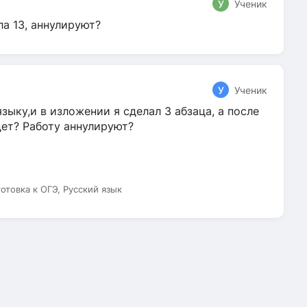
У
Ученик
ла 13, аннулируют?
У
Ученик
зыку,и в изложении я сделал 3 абзаца, а после
дет? Работу аннулируют?
готовка к ОГЭ, Русский язык