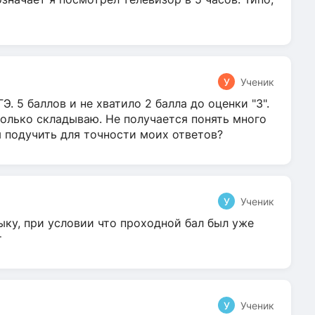
У
Ученик
Э. 5 баллов и не хватило 2 балла до оценки "3".
олько складываю. Не получается понять много
я подучить для точности моих ответов?
У
Ученик
ыку, при условии что проходной бал был уже
т
У
Ученик