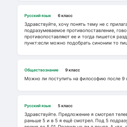
Русский язык
6 класс
Здравствуйте, хочу понять тему не с прила
подразумеваемое противопоставление, говор
противопоставляют ее и тогда пишется разд
пункт:если можно подобрать синоним то пише
Обществознание
9 класс
Можно ли поступить на философию после 9 
Русский язык
5 класс
Здравствуйте. Предложение я смотрел телеви
раньше 5 и в 5 я ещё смотрел. Под 5 подраз
время до 5.01. Правильно ли я понял. А что,