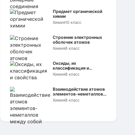
Предмет органической
химии
Химия
10 класс
Строение электронных
оболочек атомов
Химия
8 класс
Оксиды, их
классификация и
свойства
Химия
8 класс
Взаимодействие атомов
элементов-неметаллов
между собой
Химия
8 класс