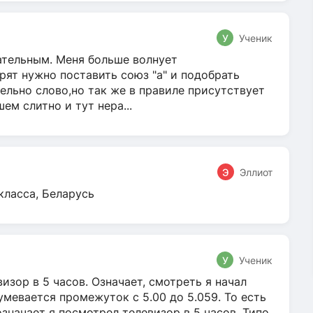
У
Ученик
гательным. Меня больше волнует
ят нужно поставить союз "а" и подобрать
ельно слово,но так же в правиле присутствует
м слитно и тут нера...
Э
Эллиот
класса, Беларусь
У
Ученик
зор в 5 часов. Означает, смотреть я начал
умевается промежуток с 5.00 до 5.059. То есть
 означает я посмотрел телевизор в 5 часов. Типо,