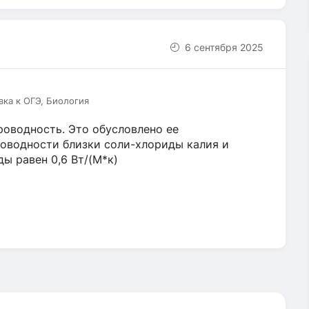
6 сентября 2025
вка к ОГЭ, Биология
роводность. Это обусловлено ее
роводности близки соли-хлориды калия и
ы равен 0,6 Вт/(М*к)