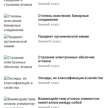
Химия
8 класс
Степень окисления. Бинарные
соединения
Химия
8 класс
Предмет органической химии
Химия
10 класс
Строение электронных оболочек
атомов
Химия
8 класс
Оксиды, их классификация и свойства
Химия
8 класс
Взаимодействие атомов элементов-
неметаллов между собой
Химия
8 класс