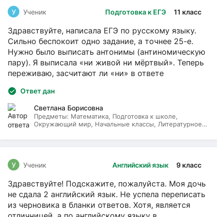
У
Ученик
Подготовка к ЕГЭ
11 класс
Здравствуйте, написала ЕГЭ по русскому языку.
Сильно беспокоит одно задание, а точнее 25-е.
Нужно было выписать антонимы (антиномическую
пару). Я выписала «ни живой ни мёртвый». Теперь
переживаю, засчитают ли «ни» в ответе
Ответ дан
Светлана Борисовна
Предметы:
Математика, Подготовка к школе,
Окружающий мир, Начальные классы, Литературное
чтение, Русский язык
У
Ученик
Английский язык
9 класс
Здравствуйте! Подскажите, пожалуйста. Моя дочь
не сдала 2 английский язык. Не успела переписать
из черновика в бланки ответов. Хотя, является
отличницей, а по английскому языку в