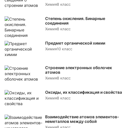
Химия
8 класс
Степень окисления. Бинарные
соединения
Химия
8 класс
Предмет органической химии
Химия
10 класс
Строение электронных оболочек
атомов
Химия
8 класс
Оксиды, их классификация и свойства
Химия
8 класс
Взаимодействие атомов элементов-
неметаллов между собой
Химия
8 класс