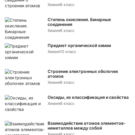
Химия
8 класс
Степень окисления. Бинарные
соединения
Химия
8 класс
Предмет органической химии
Химия
10 класс
Строение электронных оболочек
атомов
Химия
8 класс
Оксиды, их классификация и свойства
Химия
8 класс
Взаимодействие атомов элементов-
неметаллов между собой
Химия
8 класс