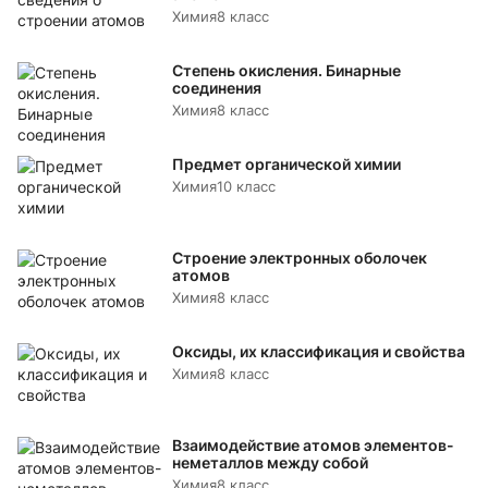
Химия
8 класс
Степень окисления. Бинарные
соединения
Химия
8 класс
Предмет органической химии
Химия
10 класс
Строение электронных оболочек
атомов
Химия
8 класс
Оксиды, их классификация и свойства
Химия
8 класс
Взаимодействие атомов элементов-
неметаллов между собой
Химия
8 класс