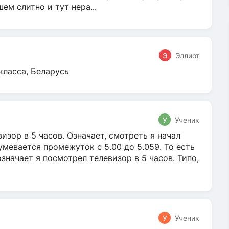
м слитно и тут нера...
Э
Эллиот
класса, Беларусь
У
Ученик
зор в 5 часов. Означает, смотреть я начал
умевается промежуток с 5.00 до 5.059. То есть
 означает я посмотрел телевизор в 5 часов. Типо,
У
Ученик