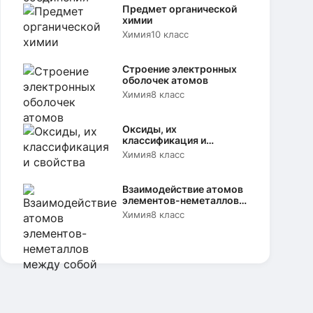
Предмет органической
химии
Химия
10 класс
Строение электронных
оболочек атомов
Химия
8 класс
Оксиды, их
классификация и
свойства
Химия
8 класс
Взаимодействие атомов
элементов-неметаллов
между собой
Химия
8 класс