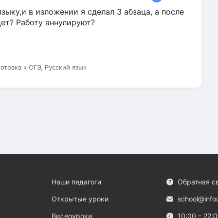
зыку,и в изложении я сделал 3 абзаца, а после
дет? Работу аннулируют?
готовка к ОГЭ, Русский язык
Наши педагоги
Обратная с
Открытые уроки
school@info
Видеоуроки
10:00 – 22: