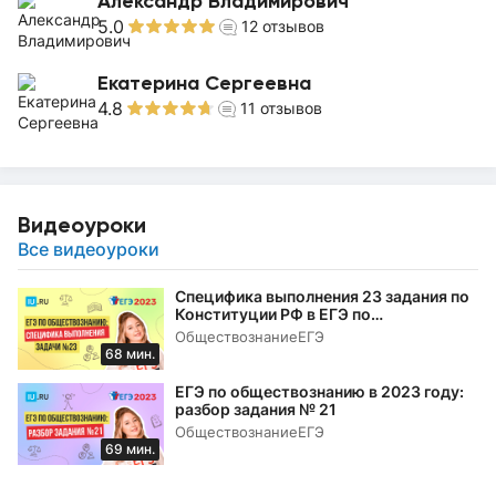
Александр Владимирович
5.0
12
отзывов
Екатерина Сергеевна
4.8
11
отзывов
Видеоуроки
Все видеоуроки
Специфика выполнения 23 задания по
Конституции РФ в ЕГЭ по
обществознанию в 2023 году
Обществознание
ЕГЭ
68 мин.
ЕГЭ по обществознанию в 2023 году:
разбор задания № 21
Обществознание
ЕГЭ
69 мин.