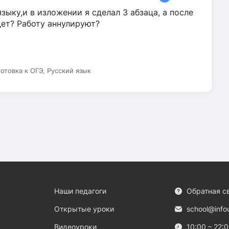
зыку,и в изложении я сделал 3 абзаца, а после
дет? Работу аннулируют?
готовка к ОГЭ, Русский язык
Наши педагоги
Обратная с
Открытые уроки
school@info
Видеоуроки
10:00 – 22: