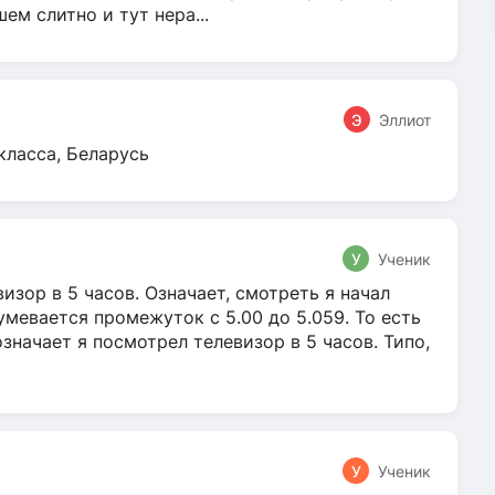
м слитно и тут нера...
Э
Эллиот
класса, Беларусь
У
Ученик
зор в 5 часов. Означает, смотреть я начал
умевается промежуток с 5.00 до 5.059. То есть
 означает я посмотрел телевизор в 5 часов. Типо,
У
Ученик