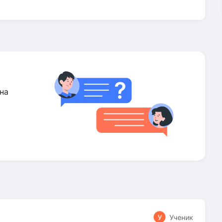
на
У
Ученик