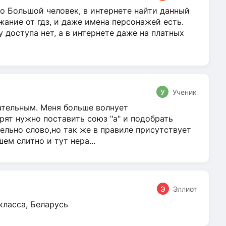
о Большой человек, в интернете найти данный
жание от гдз, и даже имена персонажей есть.
у доступа нет, а в интернете даже на платных
У
Ученик
гательным. Меня больше волнует
ят нужно поставить союз "а" и подобрать
ельно слово,но так же в правиле присутствует
м слитно и тут нера...
Э
Эллиот
класса, Беларусь