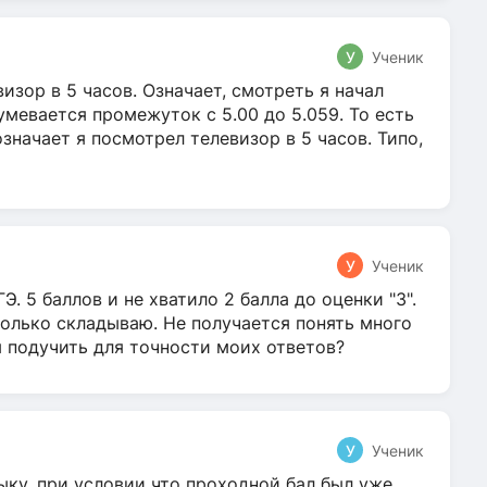
У
Ученик
зор в 5 часов. Означает, смотреть я начал
умевается промежуток с 5.00 до 5.059. То есть
 означает я посмотрел телевизор в 5 часов. Типо,
У
Ученик
Э. 5 баллов и не хватило 2 балла до оценки "3".
олько складываю. Не получается понять много
я подучить для точности моих ответов?
У
Ученик
ыку, при условии что проходной бал был уже