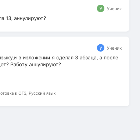
У
Ученик
ла 13, аннулируют?
У
Ученик
зыку,и в изложении я сделал 3 абзаца, а после
дет? Работу аннулируют?
готовка к ОГЭ, Русский язык