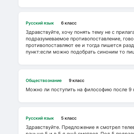
Русский язык
6 класс
Здравствуйте, хочу понять тему не с прила
подразумеваемое противопоставление, говор
противопоставляют ее и тогда пишется разд
пункт:если можно подобрать синоним то пише
Обществознание
9 класс
Можно ли поступить на философию после 9 
Русский язык
5 класс
Здравствуйте. Предложение я смотрел телеви
раньше 5 и в 5 я ещё смотрел. Под 5 подраз