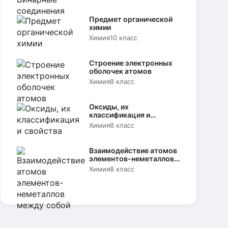
Предмет органической
химии
Химия
10 класс
Строение электронных
оболочек атомов
Химия
8 класс
Оксиды, их
классификация и
свойства
Химия
8 класс
Взаимодействие атомов
элементов-неметаллов
между собой
Химия
8 класс