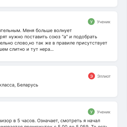
У
Ученик
гательным. Меня больше волнует
ят нужно поставить союз "а" и подобрать
ельно слово,но так же в правиле присутствует
м слитно и тут нера...
Э
Эллиот
класса, Беларусь
У
Ученик
зор в 5 часов. Означает, смотреть я начал
умевается промежуток с 5.00 до 5.059. То есть