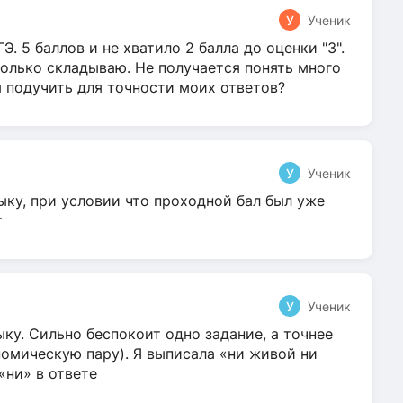
У
Ученик
Э. 5 баллов и не хватило 2 балла до оценки "3".
олько складываю. Не получается понять много
я подучить для точности моих ответов?
У
Ученик
ыку, при условии что проходной бал был уже
т
У
Ученик
ку. Сильно беспокоит одно задание, а точнее
омическую пару). Я выписала «ни живой ни
 «ни» в ответе