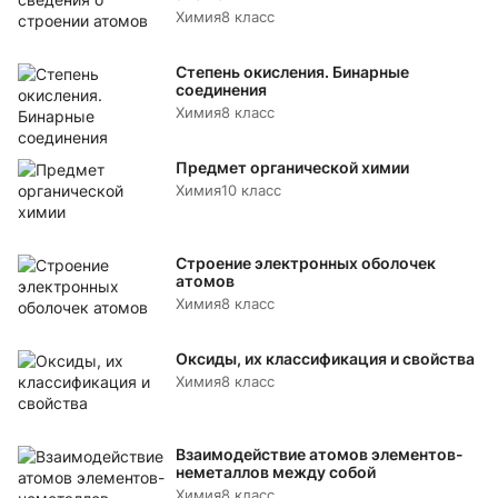
Химия
8 класс
Степень окисления. Бинарные
соединения
Химия
8 класс
Предмет органической химии
Химия
10 класс
Строение электронных оболочек
атомов
Химия
8 класс
Оксиды, их классификация и свойства
Химия
8 класс
Взаимодействие атомов элементов-
неметаллов между собой
Химия
8 класс