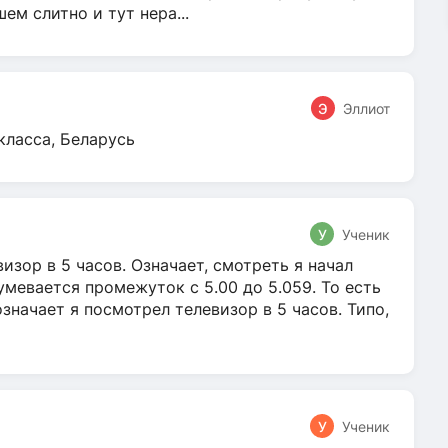
м слитно и тут нера...
Э
Эллиот
класса, Беларусь
У
Ученик
зор в 5 часов. Означает, смотреть я начал
умевается промежуток с 5.00 до 5.059. То есть
 означает я посмотрел телевизор в 5 часов. Типо,
У
Ученик