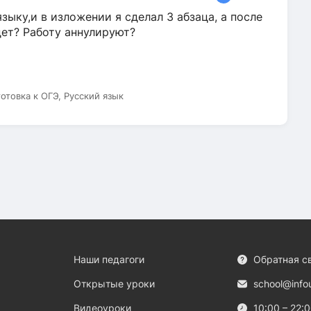
зыку,и в изложении я сделал 3 абзаца, а после
дет? Работу аннулируют?
готовка к ОГЭ, Русский язык
Наши педагоги
Обратная с
Открытые уроки
school@info
Видеоуроки
10:00 – 22: