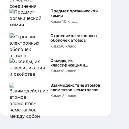
Предмет органической
химии
Химия
10 класс
Строение электронных
оболочек атомов
Химия
8 класс
Оксиды, их
классификация и
свойства
Химия
8 класс
Взаимодействие атомов
элементов-неметаллов
между собой
Химия
8 класс