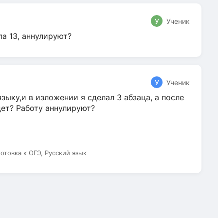
У
Ученик
ла 13, аннулируют?
У
Ученик
зыку,и в изложении я сделал 3 абзаца, а после
дет? Работу аннулируют?
готовка к ОГЭ, Русский язык