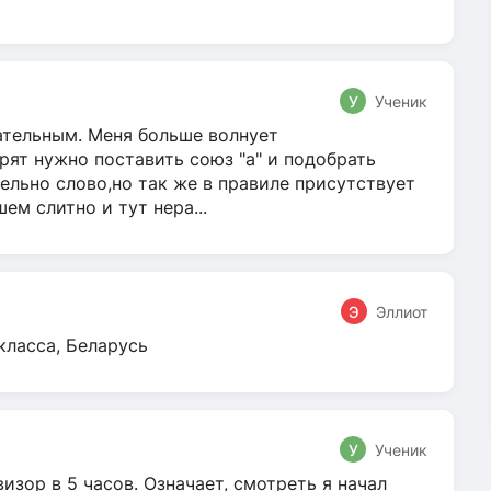
У
Ученик
гательным. Меня больше волнует
ят нужно поставить союз "а" и подобрать
ельно слово,но так же в правиле присутствует
м слитно и тут нера...
Э
Эллиот
класса, Беларусь
У
Ученик
зор в 5 часов. Означает, смотреть я начал