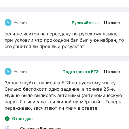
У
Ученик
Русский язык
11 класс
если не явится на пересдачу по русскому языку,
при условии что проходной бал был уже набран, то
сохранится ли прошлый результат
У
Ученик
Подготовка к ЕГЭ
11 класс
Здравствуйте, написала ЕГЭ по русскому языку.
Сильно беспокоит одно задание, а точнее 25-е.
Нужно было выписать антонимы (антиномическую
пару). Я выписала «ни живой ни мёртвый». Теперь
переживаю, засчитают ли «ни» в ответе
Ответ дан
Светлана Борисовна