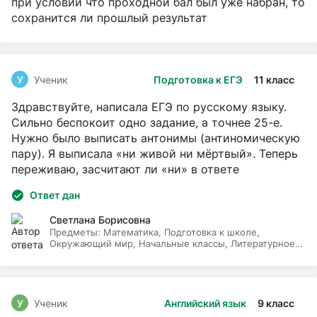
при условии что проходной бал был уже набран, то
сохранится ли прошлый результат
У
Ученик
Подготовка к ЕГЭ
11 класс
Здравствуйте, написала ЕГЭ по русскому языку.
Сильно беспокоит одно задание, а точнее 25-е.
Нужно было выписать антонимы (антиномическую
пару). Я выписала «ни живой ни мёртвый». Теперь
переживаю, засчитают ли «ни» в ответе
Ответ дан
Светлана Борисовна
Предметы:
Математика, Подготовка к школе,
Окружающий мир, Начальные классы, Литературное
чтение, Русский язык
У
Ученик
Английский язык
9 класс